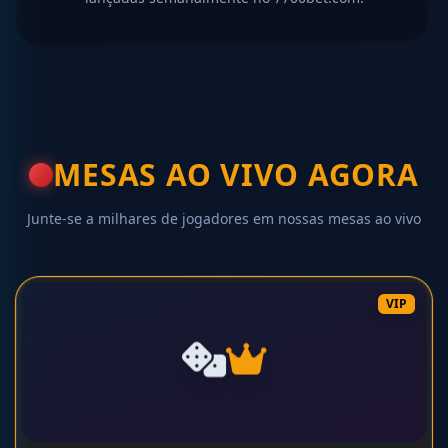
MESAS AO VIVO AGORA
Junte-se a milhares de jogadores em nossas mesas ao vivo
VIP