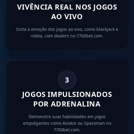
VIVÊNCIA REAL NOS JOGOS
AO VIVO
Sinta a emoção dos jogos ao vivo, como blackjack e
roleta, com dealers no 7700bet.com.
3
JOGOS IMPULSIONADOS
POR ADRENALINA
Demonstre suas habilidades em jogos
empolgantes como Aviator ou Spaceman no
7700bet.com.