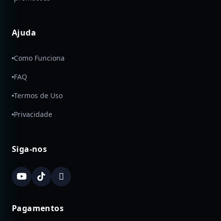
Ajuda
Como Funciona
FAQ
Termos de Uso
Privacidade
Siga-nos
Pagamentos