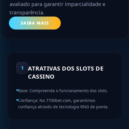
avaliado para garantir imparcialidade e
transparência.
SAIBA MAIS
ATRATIVAS DOS SLOTS DE
1
CASSINO
Base: Compreenda o funcionamento dos slots.
Confiança: No 7700bet.com, garantimos
confiança através de tecnologia RNG de ponta.