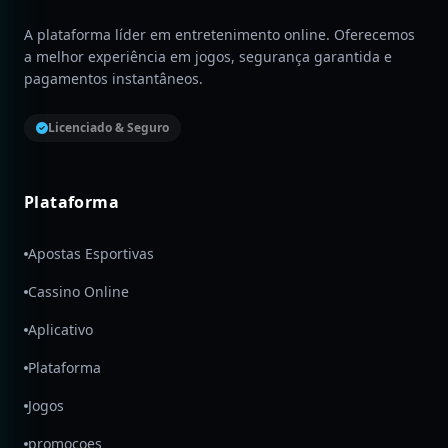
A plataforma líder em entretenimento online. Oferecemos
a melhor experiência em jogos, segurança garantida e
pagamentos instantâneos.
Licenciado & Seguro
Plataforma
Apostas Esportivas
Cassino Online
Aplicativo
Plataforma
Jogos
promocoes