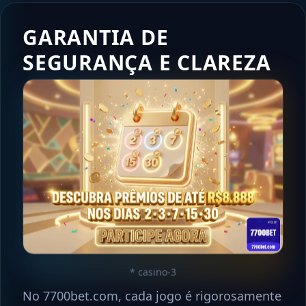
GARANTIA DE
SEGURANÇA E CLAREZA
* casino-3
No 7700bet.com, cada jogo é rigorosamente