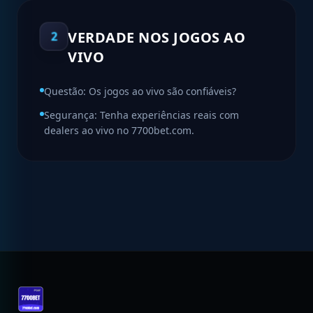
VERDADE NOS JOGOS AO
2
VIVO
Questão: Os jogos ao vivo são confiáveis?
Segurança: Tenha experiências reais com
dealers ao vivo no 7700bet.com.