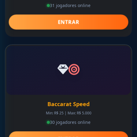
31 jogadores online
ENTRAR
Baccarat Speed
Min: R$ 25 | Max: R$ 5.000
30 jogadores online